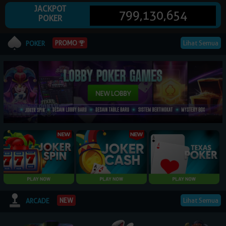
JACKPOT
799,130,654
POKER
© 2026 NagaPoker. All Rights Reserved | 18+
Lihat Semua
PROMO
POKER
Lihat Semua
NEW
ARCADE