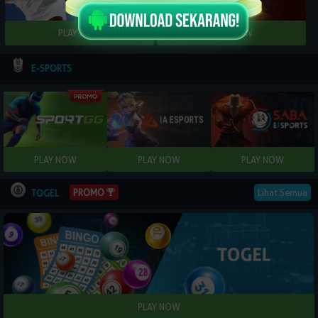
E-SPORTS
Lihat Semua
PROMO
TOGEL