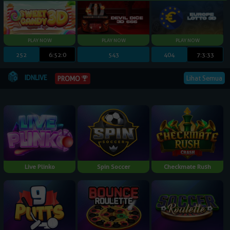
252
6:51:59
543
404
7:3:32
IDNLIVE
Lihat Semua
PROMO
Live Plinko
Spin Soccer
Checkmate Rush