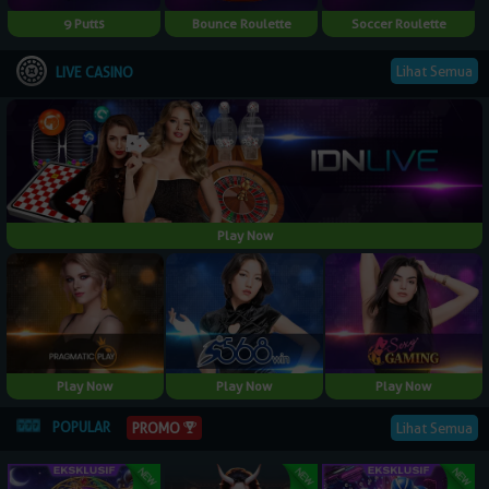
9 Putts
Bounce Roulette
Soccer Roulette
Lihat Semua
LIVE CASINO
Play Now
Play Now
Play Now
Play Now
POPULAR
Lihat Semua
PROMO