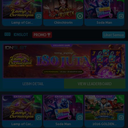
Lamp of Cor...
Chinchirorin
Soda Man
IDNSLOT
Lihat Semua
PROMO
Lamp of Cor...
Soda Man
2026 GOLDEN...