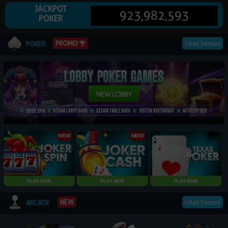
JACKPOT
923,982,593
POKER
© 2026 NagaPoker. All Rights Reserved | 18+
Lihat Semua
PROMO
POKER
Lihat Semua
NEW
ARCADE