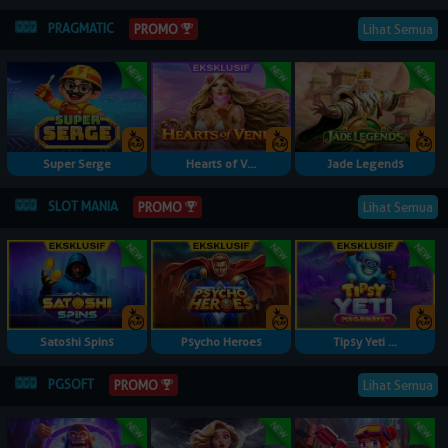
PRAGMATIC
Lihat Semua
PROMO
Super Serge
Hearts of V...
Jade Legends
SLOT MANIA
Lihat Semua
PROMO
Satoshi Spins
Psycho Heroes
Tipsy Yeti ...
PGSOFT
Lihat Semua
PROMO