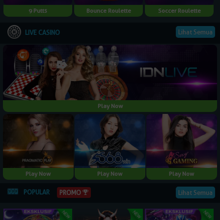
9 Putts
Bounce Roulette
Soccer Roulette
Lihat Semua
LIVE CASINO
Play Now
Play Now
Play Now
Play Now
POPULAR
Lihat Semua
PROMO