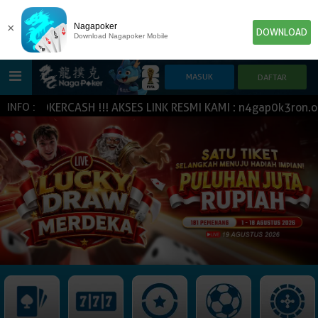
×
Nagapoker
DOWNLOAD
Download Nagapoker Mobile
U JOKERCASH !!! AKSES LINK RESMI KAMI : n4gap0k3ron.org
INFO :
HOME
POKER
SLOT GAME
IDN E-LOTTERY
NEW
NEW
SPORTBOOK
LIVE CASINO
IDNLIVE
NEW
TOGEL
ESPORTS
ARCADE
NEW
NEW
NEW
IDNTRADE
TEMBAK IKAN
IDNRAFFLE