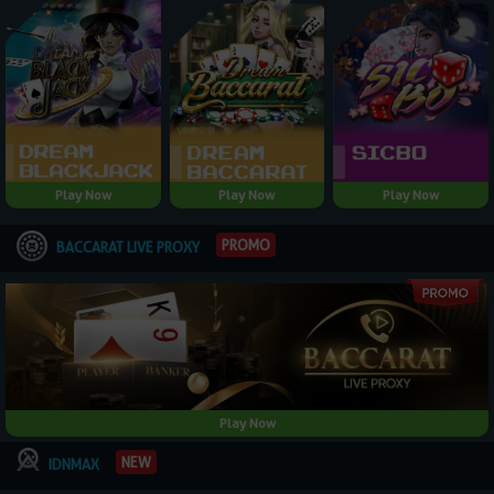
Play Now
Play Now
Play Now
PROMO
BACCARAT LIVE PROXY
Play Now
NEW
IDNMAX