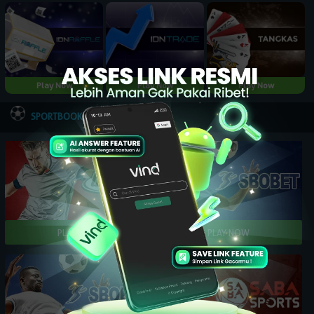
Play Now
Play Now
Play Now
NEW
SPORTBOOK